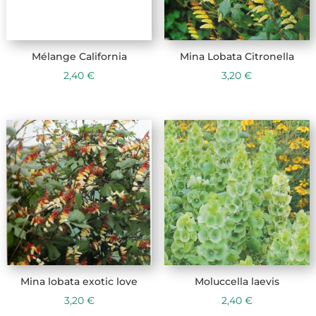
Mélange California
Mina Lobata Citronella
2,40
€
3,20
€
Mina lobata exotic love
Moluccella laevis
3,20
€
2,40
€