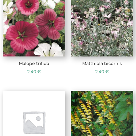
Malope trifida
Matthiola bicornis
2,40
€
2,40
€