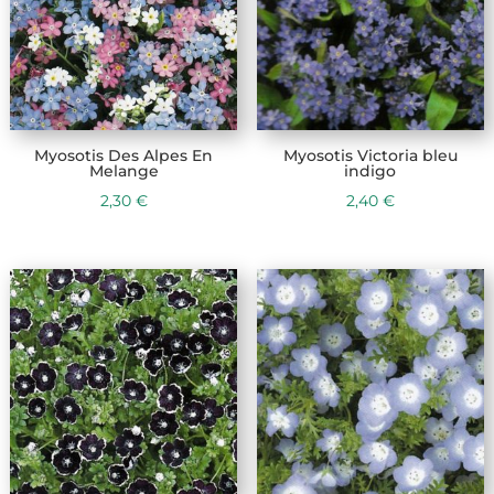
Myosotis Des Alpes En
Myosotis Victoria bleu
Melange
indigo
2,30
€
2,40
€