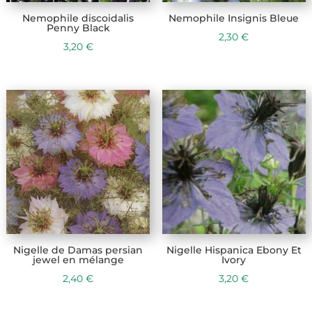
Nemophile discoidalis
Nemophile Insignis Bleue
Penny Black
2,30
€
3,20
€
Nigelle de Damas persian
Nigelle Hispanica Ebony Et
jewel en mélange
Ivory
2,40
€
3,20
€