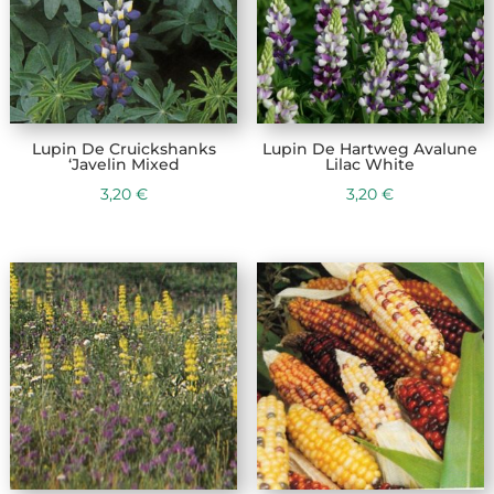
Lupin De Cruickshanks
Lupin De Hartweg Avalune
‘Javelin Mixed
Lilac White
3,20
€
3,20
€