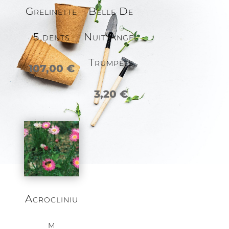
Grelinette
Belle De
5 dents
Nuit Angel
Trumpets
107,00
€
3,20
€
Acrocliniu
m