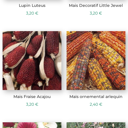
Lupin Luteus
Mais Decoratif Little Jewel
3,20
€
3,20
€
Mais Fraise Acajou
Maïs ornemental arlequin
3,20
€
2,40
€