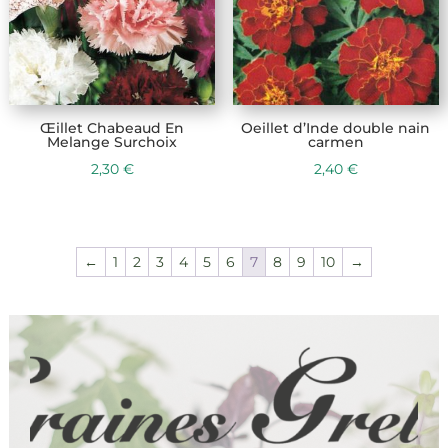
Œillet Chabeaud En
Oeillet d’Inde double nain
Melange Surchoix
carmen
2,30
€
2,40
€
←
1
2
3
4
5
6
7
8
9
10
→