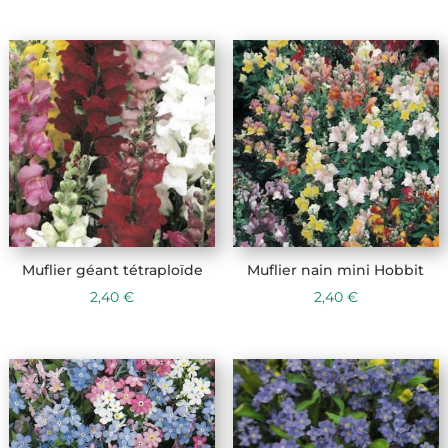
Muflier géant tétraploïde
Muflier nain mini Hobbit
2,40
€
2,40
€