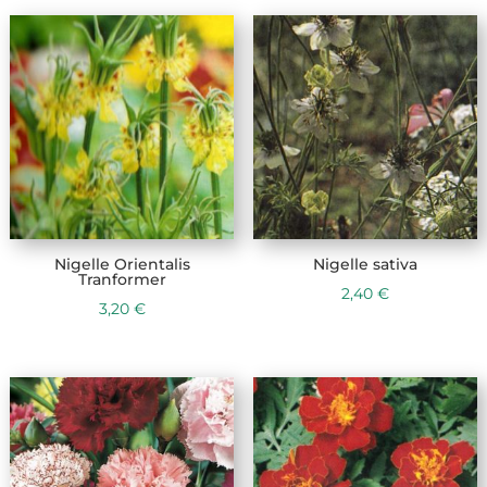
Nigelle Orientalis
Nigelle sativa
Tranformer
2,40
€
3,20
€