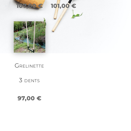
107,00
€
101,00
€
Grelinette
3 dents
97,00
€