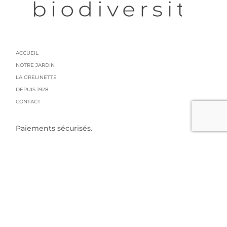
ACCUEIL
NOTRE JARDIN
LA GRELINETTE
DEPUIS 1928
CONTACT
Paiements sécurisés.
Politique de confidentialités
Conditions générales de vente
Mentions légales
Livraison : colissimo
GRAINES GRELIN FRERES
95 impasse du manoir