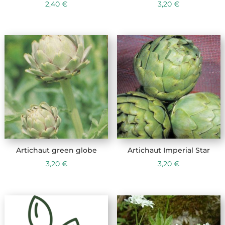
2,40
€
3,20
€
Artichaut green globe
Artichaut Imperial Star
3,20
€
3,20
€