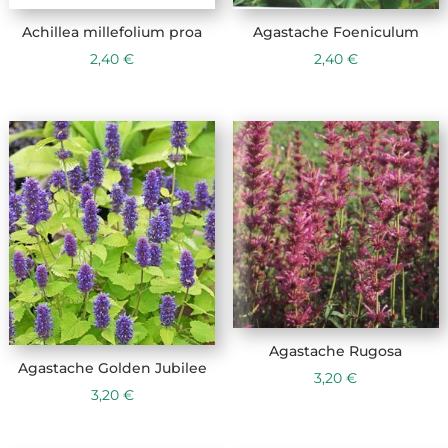
Achillea millefolium proa
Agastache Foeniculum
2,40
€
2,40
€
Agastache Rugosa
Agastache Golden Jubilee
3,20
€
3,20
€