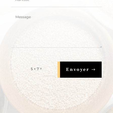
=
5 + 7
Envoyer