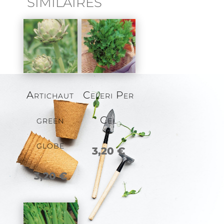
SIMILAIRES
Artichaut
Celeri Per
green
Cel
globe
3,20
€
3,20
€