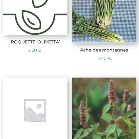
ROQUETTE ‘OLIVETTA’
Ache des montagnes
3,20
€
2,40
€