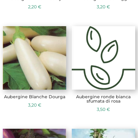
2,20
€
3,20
€
Aubergine Blanche Dourga
Aubergine ronde bianca
sfumata di rosa
3,20
€
3,50
€