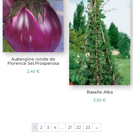
Aubergine ronde de
Florence Sel.Prosperosa
2,40
€
Baselle Alba
3,50
€
1
2
3
4
…
21
22
23
→