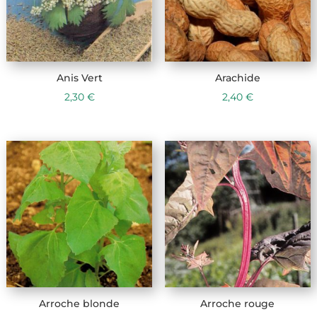
Anis Vert
Arachide
2,30
€
2,40
€
Arroche blonde
Arroche rouge