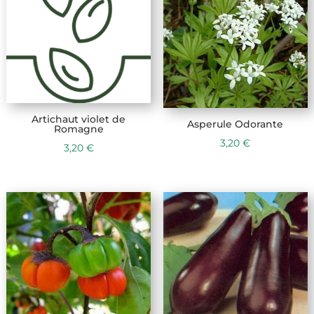
Artichaut violet de
Asperule Odorante
Romagne
3,20
€
3,20
€