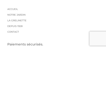
ACCUEIL
NOTRE JARDIN
LA GRELINETTE
DEPUIS 1928
CONTACT
Paiements sécurisés.
Politique de confidentialités
Conditions générales de vente
Mentions légales
Livraison : colissimo
GRAINES GRELIN FRERES
95 impasse du manoir
73800 Arbin
04 79 84 14 53