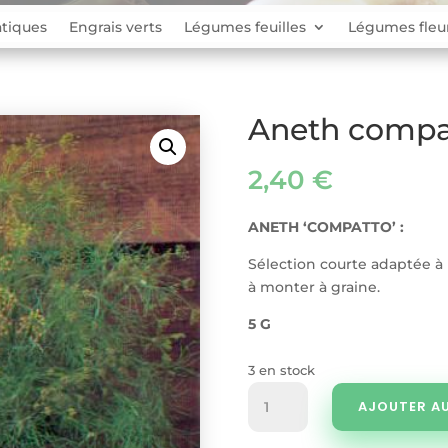
tiques
Engrais verts
Légumes feuilles
Légumes fleu
Aneth compa
2,40
€
ANETH ‘COMPATTO’ :
Sélection courte adaptée à l
à monter à graine.
5 G
3 en stock
quantité
AJOUTER AU
de
Aneth