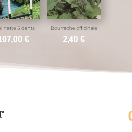
linette 5 dents
Bourrache officinale
107,00
€
2,40
€
r