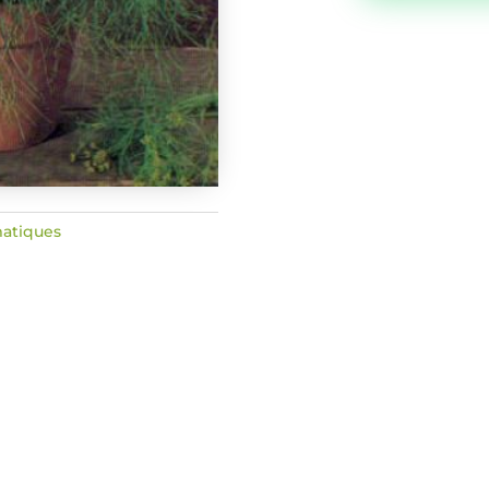
compatto
atiques