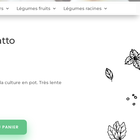
rs
Légumes fruits
Légumes racines
tto
a culture en pot. Très lente
 PANIER