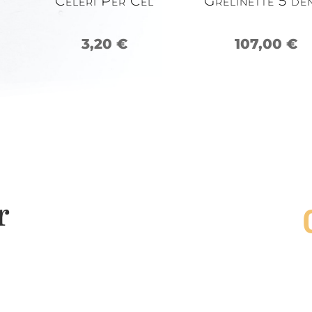
Celeri Per Cel
Grelinette 5 de
3,20
€
107,00
€
r