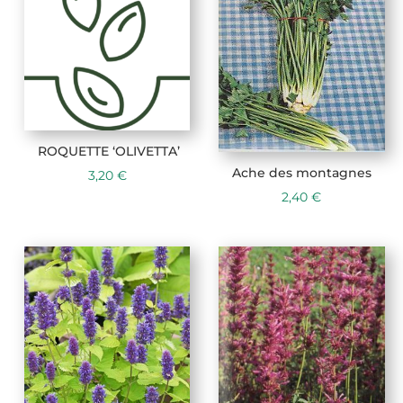
ROQUETTE ‘OLIVETTA’
Ache des montagnes
3,20
€
2,40
€