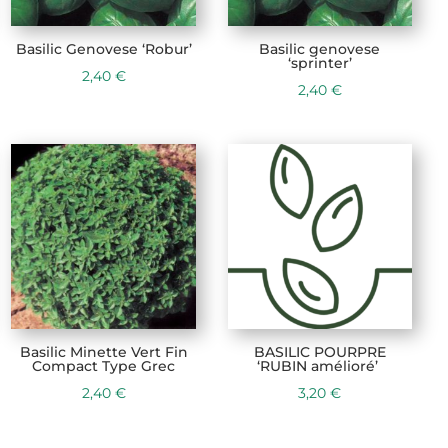
Basilic Genovese ‘Robur’
Basilic genovese
‘sprinter’
2,40
€
2,40
€
Basilic Minette Vert Fin
BASILIC POURPRE
Compact Type Grec
‘RUBIN amélioré’
2,40
€
3,20
€