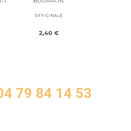
nts
Bourrache
officinale
2,40
€
04 79 84 14 53