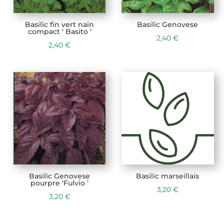
Basilic fin vert nain
Basilic Genovese
compact ‘ Basito ‘
2,40
€
2,40
€
Basilic Genovese
Basilic marseillais
pourpre ‘Fulvio ’
3,20
€
3,20
€