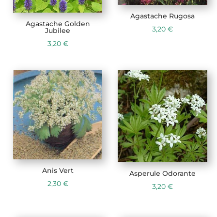
Agastache Rugosa
Agastache Golden
3,20
€
Jubilee
3,20
€
Anis Vert
Asperule Odorante
2,30
€
3,20
€