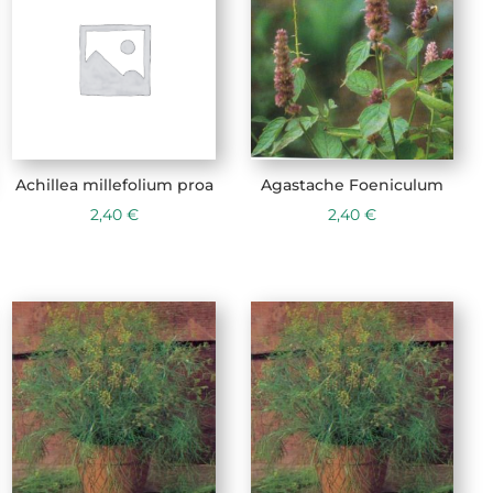
Achillea millefolium proa
Agastache Foeniculum
2,40
€
2,40
€