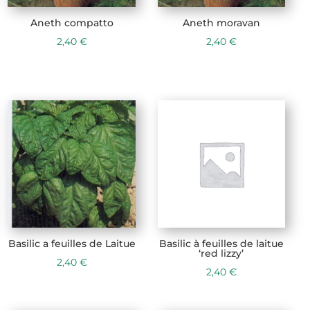
Aneth compatto
Aneth moravan
2,40
€
2,40
€
Basilic a feuilles de Laitue
Basilic à feuilles de laitue
‘red lizzy’
2,40
€
2,40
€