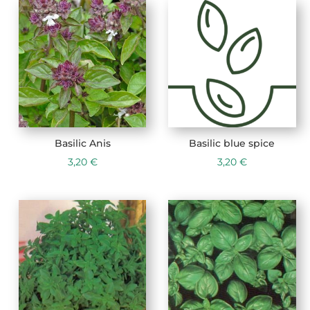
Basilic Anis
Basilic blue spice
3,20
€
3,20
€