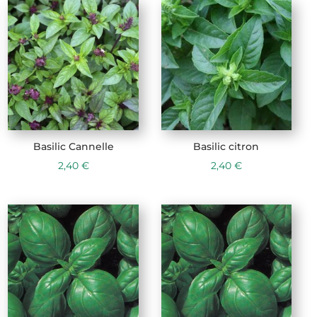
Basilic Cannelle
Basilic citron
2,40
€
2,40
€