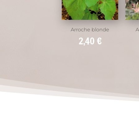
Arroche blonde
A
2,40
€