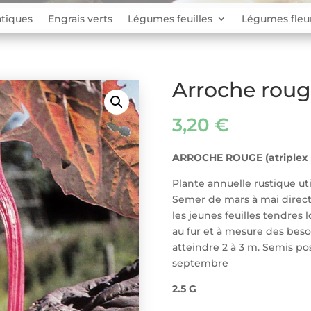
tiques
Engrais verts
Légumes feuilles
Légumes fleu
Arroche rou
3,20
€
ARROCHE ROUGE (atriplex ho
Plante annuelle rustique u
Semer de mars à mai direct
les jeunes feuilles tendres l
au fur et à mesure des bes
atteindre 2 à 3 m. Semis pos
septembre
2.5 G