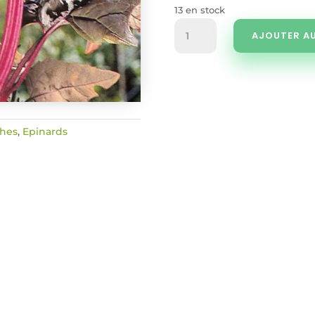
13 en stock
quantité
AJOUTER AU
de
Arroche
rouge
ches
,
Epinards