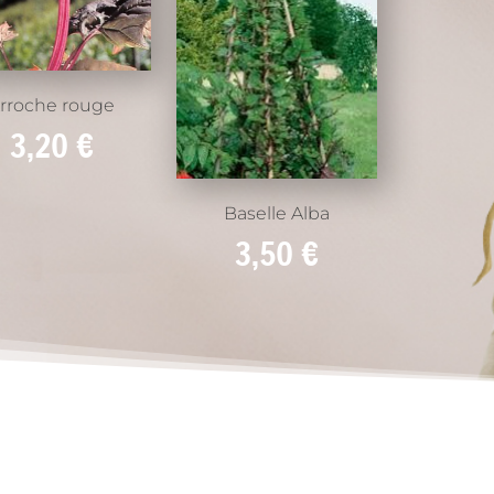
rroche rouge
3,20
€
Baselle Alba
3,50
€