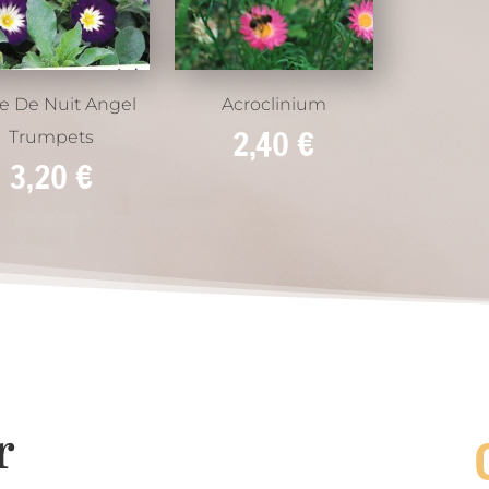
le De Nuit Angel
Acroclinium
2,40
€
Trumpets
3,20
€
r