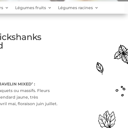
rs
Légumes fruits
Légumes racines
ickshanks
d
AVELIN MIXED’ :
quets ou massifs. Fleurs
tendard jaune, très
il mai, floraison juin juillet.