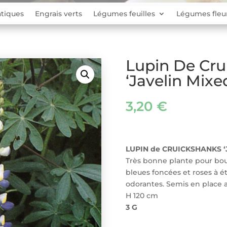
tiques
Engrais verts
Légumes feuilles
Légumes fleu
Lupin De Cru
‘Javelin Mixe
3,20
€
LUPIN de CRUICKSHANKS ‘J
Très bonne plante pour bou
bleues foncées et roses à é
odorantes. Semis en place avr
H 120 cm
3 G