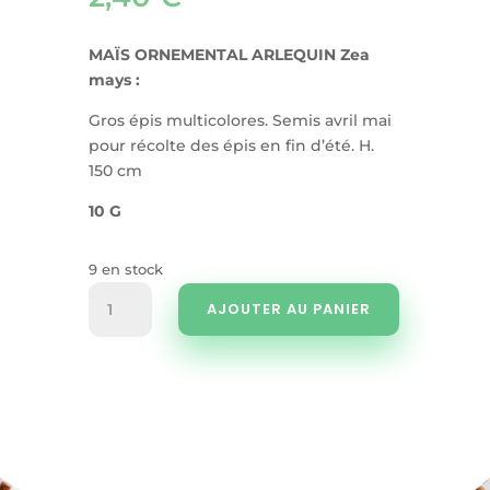
MAÏS ORNEMENTAL ARLEQUIN Zea
mays :
Gros épis multicolores. Semis avril mai
pour récolte des épis en fin d’été. H.
150 cm
10 G
9 en stock
quantité
AJOUTER AU PANIER
de
Maïs
ornemental
arlequin