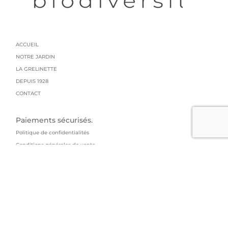
ACCUEIL
NOTRE JARDIN
LA GRELINETTE
DEPUIS 1928
CONTACT
Paiements sécurisés.
Politique de confidentialités
Conditions générales de vente
Mentions légales
Livraison : colissimo
GRAINES GRELIN FRERES
95 impasse du manoir
73800 Arbin