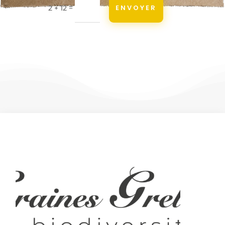
=
ENVOYER
2 + 12