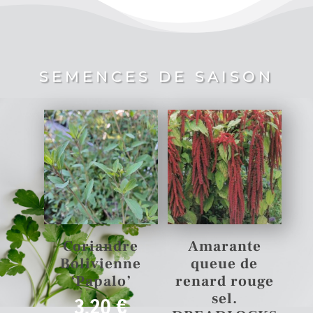
SEMENCES DE SAISON
Coriandre
Amarante
Bolivienne
queue de
‘Papalo’
renard rouge
sel.
3,20
€