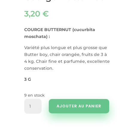
3,20
€
COURGE BUTTERNUT (cucurbita
moschata) :
Variété plus longue et plus grosse que
Butter boy, chair orangée, fruits de 3 à
4 kg. Chair fine et parfumée, excellente
conservation.
3 G
9 en stock
quantité
AJOUTER AU PANIER
de
Courge
Butternut