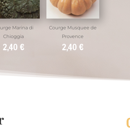
urge Marina di
Courge Musquee de
Chioggia
Provence
2,40
€
2,40
€
r