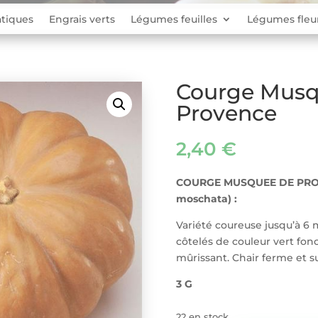
tiques
Engrais verts
Légumes feuilles
Légumes fleu
Courge Musq
Provence
2,40
€
COURGE MUSQUEE DE PROV
moschata) :
Variété coureuse jusqu’à 6 
côtelés de couleur vert fo
mûrissant. Chair ferme et s
3 G
22 en stock