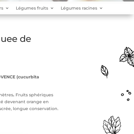
rs
Légumes fruits
Légumes racines
uee de
ENCE (cucurbita
mètres
.
Fruits sphériques
ncé devenant orange en
ucrée, longue conservation.