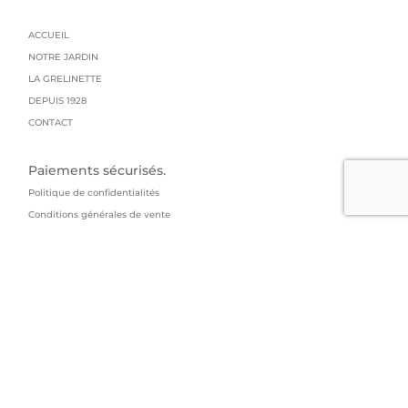
ACCUEIL
NOTRE JARDIN
LA GRELINETTE
DEPUIS 1928
CONTACT
Paiements sécurisés.
Politique de confidentialités
Conditions générales de vente
Mentions légales
Livraison : colissimo
GRAINES GRELIN FRERES
95 impasse du manoir
73800 Arbin
04 79 84 14 53