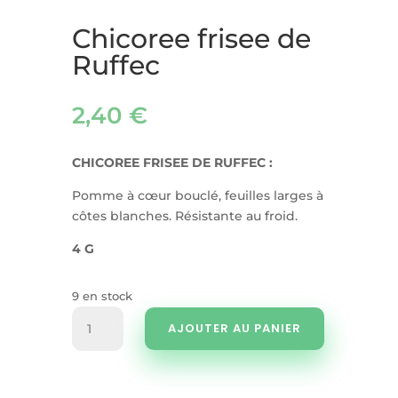
Chicoree frisee de
Ruffec
2,40
€
CHICOREE FRISEE DE RUFFEC :
Pomme à cœur bouclé, feuilles larges à
côtes blanches. Résistante au froid.
4 G
9 en stock
quantité
AJOUTER AU PANIER
de
Chicoree
frisee
de