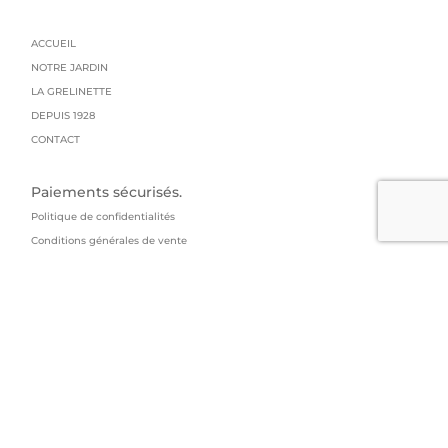
ACCUEIL
NOTRE JARDIN
LA GRELINETTE
DEPUIS 1928
CONTACT
Paiements sécurisés.
Politique de confidentialités
Conditions générales de vente
Mentions légales
Livraison : colissimo
GRAINES GRELIN FRERES
95 impasse du manoir
73800 Arbin
04 79 84 14 53