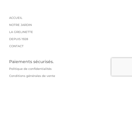
ACCUEIL
NOTRE JARDIN
LA GRELINETTE
DEPUIS 1928
CONTACT
Paiements sécurisés.
Politique de confidentialités
Conditions générales de vente
Mentions légales
Livraison : colissimo
GRAINES GRELIN FRERES
95 impasse du manoir
73800 Arbin