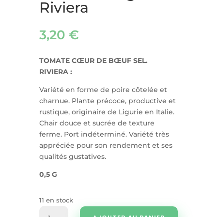
Riviera
3,20
€
TOMATE CŒUR DE BŒUF SEL.
RIVIERA :
Variété en forme de poire côtelée et
charnue. Plante précoce, productive et
rustique, originaire de Ligurie en Italie.
Chair douce et sucrée de texture
ferme. Port indéterminé. Variété très
appréciée pour son rendement et ses
qualités gustatives.
0,5 G
11 en stock
quantité