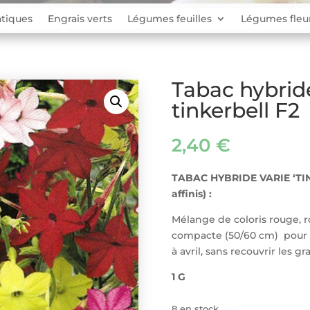
tiques
Engrais verts
Légumes feuilles
Légumes fleu
Tabac hybride
tinkerbell F2
2,40
€
TABAC HYBRIDE VARIE ‘TIN
affinis) :
Mélange de coloris rouge, ro
compacte (50/60 cm) pour l
à avril, sans recouvrir les gr
1 G
8 en stock