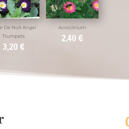
le De Nuit Angel
Acroclinium
2,40
€
Trumpets
3,20
€
r