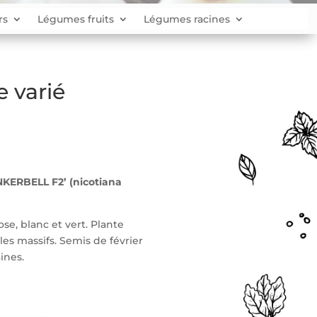
rs
Légumes fruits
Légumes racines
 varié
KERBELL F2’ (nicotiana
se, blanc et vert. Plante
es massifs. Semis de février
aines.