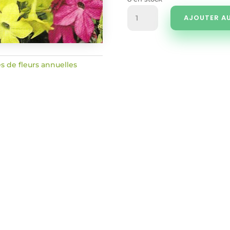
quantité
AJOUTER AU
de
Tabac
hybride
varié
s de fleurs annuelles
tinkerbell
F2