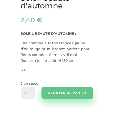
d’automne
2,40
€
SOLEIL BEAUTE D’AUTOMNE :
Fleur simple aux tons foncés, jaune
d’or, rouge brun, bronze. Variété pour
fleurs coupées. Semis avril mai,
floraison juillet août. H 150 cm
5 G
7 en stock
quantité
AJOUTER AU PANIER
de
Soleil
beauté
d'automne