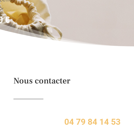
Or
40
€
Nous contacter
04 79 84 14 53