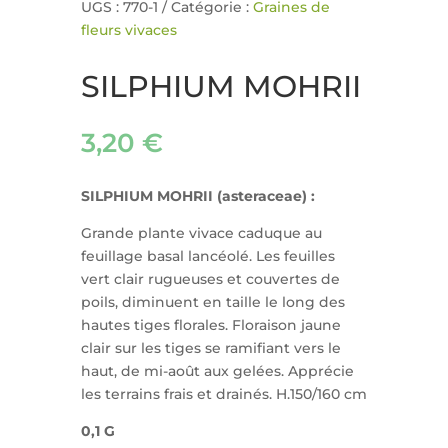
UGS :
770-1
Catégorie :
Graines de
fleurs vivaces
SILPHIUM MOHRII
3,20
€
SILPHIUM MOHRII
(asteraceae) :
Grande plante vivace caduque au
feuillage basal lancéolé. Les feuilles
vert clair rugueuses et couvertes de
poils, diminuent en taille le long des
hautes tiges florales. Floraison jaune
clair sur les tiges se ramifiant vers le
haut, de mi-août aux gelées. Apprécie
les terrains frais et drainés. H.150/160 cm
0,1 G