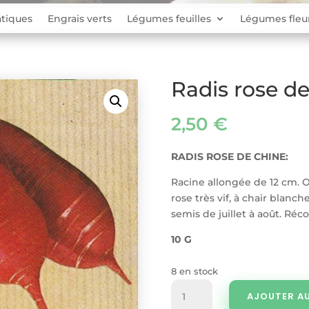
tiques
Engrais verts
Légumes feuilles
Légumes fleu
Radis rose d
2,50
€
RADIS ROSE DE CHINE:
Racine allongée de 12 cm. 
rose très vif, à chair blanc
semis de juillet à août. Réc
10 G
8 en stock
quantité
AJOUTER AU
de