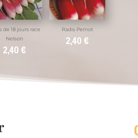
s de 18 jours race
Radis Pernot
2,40
€
Nelson
2,40
€
r