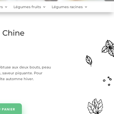
rs
Légumes fruits
Légumes racines
e Chine
Obtuse aux deux bouts, peau
he, saveur piquante. Pour
olte automne hiver.
 PANIER