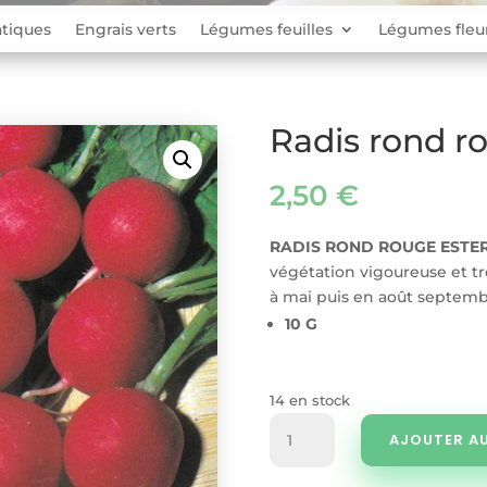
tiques
Engrais verts
Légumes feuilles
Légumes fleu
Radis rond r
2,50
€
RADIS ROND ROUGE ESTER
végétation vigoureuse et tr
à mai puis en août septemb
10 G
14 en stock
quantité
AJOUTER AU
de
Radis