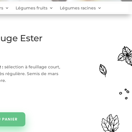
rs
Légumes fruits
Légumes racines
ouge Ester
 :
sélection à feuillage court,
ès régulière. Semis de mars
re.
 PANIER