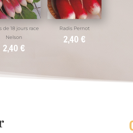
s de 18 jours race
Radis Pernot
2,40
€
Nelson
2,40
€
r