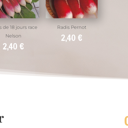
s de 18 jours race
Radis Pernot
2,40
€
Nelson
2,40
€
r