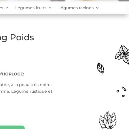
rs
Légumes fruits
Légumes racines
ng Poids
D’HORLOGE:
tée, à la peau très noire.
tomne. Légume rustique et