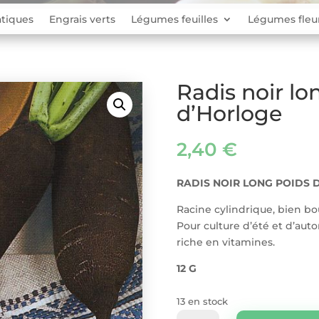
tiques
Engrais verts
Légumes feuilles
Légumes fleu
Radis noir lo
d’Horloge
2,40
€
RADIS NOIR LONG POIDS 
Racine cylindrique, bien bou
Pour culture d’été et d’au
riche en vitamines.
12 G
13 en stock
quantité