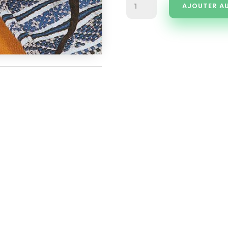
AJOUTER AU
de
Radis
noir
long
Poids
d'Horloge