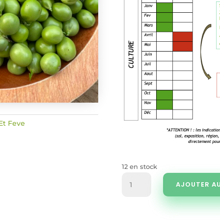
Et Feve
12 en stock
quantité
AJOUTER AU
de
Pois
nain