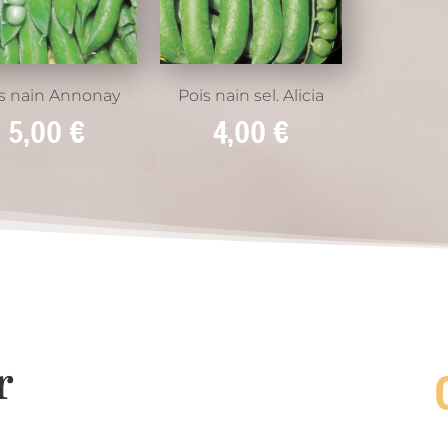
s nain Annonay
Pois nain sel. Alicia
5,00
€
4,00
€
r