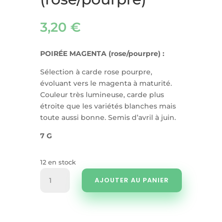
3,20
€
POIRÉE MAGENTA (rose/pourpre) :
Sélection à carde rose pourpre,
évoluant vers le magenta à maturité.
Couleur très lumineuse, carde plus
étroite que les variétés blanches mais
toute aussi bonne. Semis d’avril à juin.
7 G
12 en stock
quantité
AJOUTER AU PANIER
de
Poirée
magenta
(rose/pourpre)