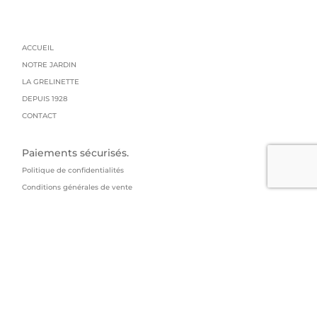
ACCUEIL
NOTRE JARDIN
LA GRELINETTE
DEPUIS 1928
CONTACT
Paiements sécurisés.
Politique de confidentialités
Conditions générales de vente
Mentions légales
Livraison : colissimo
GRAINES GRELIN FRERES
95 impasse du manoir
73800 Arbin