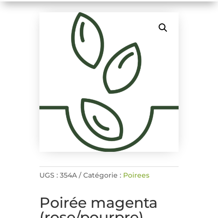
UGS :
354A
Catégorie :
Poirees
Poirée magenta
(rose/pourpre)