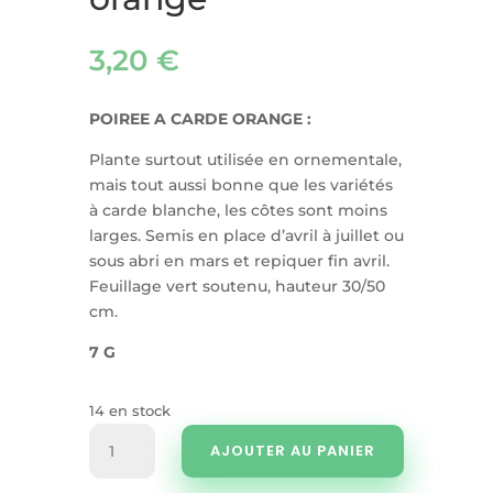
3,20
€
POIREE A CARDE ORANGE :
Plante surtout utilisée en ornementale,
mais tout aussi bonne que les variétés
à carde blanche, les côtes sont moins
larges. Semis en place d’avril à juillet ou
sous abri en mars et repiquer fin avril.
Feuillage vert soutenu, hauteur 30/50
cm.
7 G
14 en stock
quantité
AJOUTER AU PANIER
de
Poirée