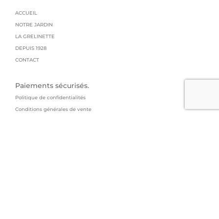
ACCUEIL
NOTRE JARDIN
LA GRELINETTE
DEPUIS 1928
CONTACT
Paiements sécurisés.
Politique de confidentialités
Conditions générales de vente
Mentions légales
Livraison : colissimo
GRAINES GRELIN FRERES
95 impasse du manoir
73800 Arbin
04 79 84 14 53