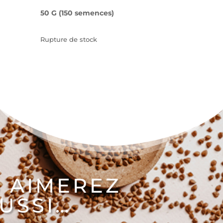
50 G (150 semences)
Rupture de stock
 AIMEREZ
USSI…