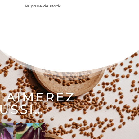
Rupture de stock
 AIMEREZ
USSI…