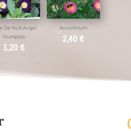
le De Nuit Angel
Acroclinium
2,40
€
Trumpets
3,20
€
r