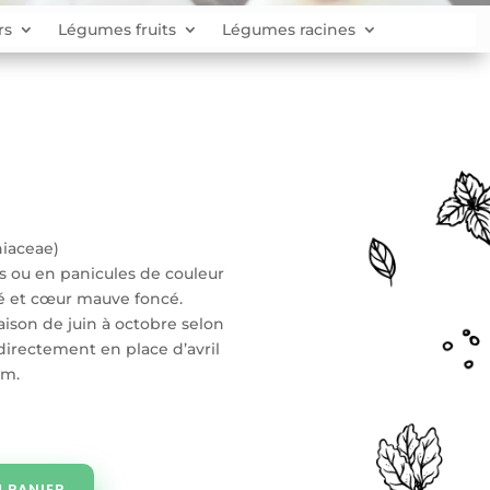
rs
Légumes fruits
Légumes racines
iaceae)
es ou en panicules de couleur
sé et cœur mauve foncé.
oraison de juin à octobre selon
 directement en place d’avril
cm.
 PANIER