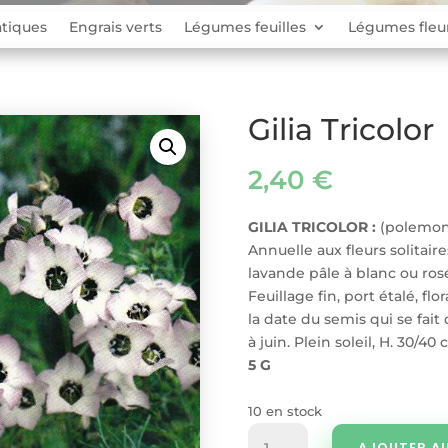
tiques
Engrais verts
Légumes feuilles
Légumes fleu
Gilia Tricolor
2,40
€
GILIA TRICOLOR :
(polemon
Annuelle aux fleurs solitair
lavande pâle à blanc ou ro
Feuillage fin, port étalé, fl
la date du semis qui se fait
à juin. Plein soleil, H. 30/40 
5 G
10 en stock
quantité
AJOUTER AU