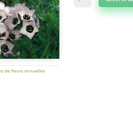
de
Gilia
Tricolor
es de fleurs annuelles