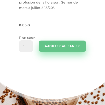
profusion de la floraison. Semer de
mars à juillet à 18/20°.
0.05 G
11 en stock
quantité
AJOUTER AU PANIER
de
ERIGERON
KARVINSKIANUS
(erigeron
mucronatus)