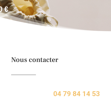
m
40
€
Nous contacter
04 79 84 14 53