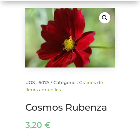
UGS :
607A
Catégorie :
Graines de
fleurs annuelles
Cosmos Rubenza
3,20
€