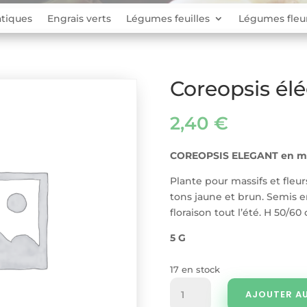
tiques
Engrais verts
Légumes feuilles
Légumes fleu
Coreopsis él
2,40
€
COREOPSIS ELEGANT en m
Plante pour massifs et fleur
tons jaune et brun. Semis en
floraison tout l’été. H 50/60
5 G
17 en stock
quantité
AJOUTER AU
de