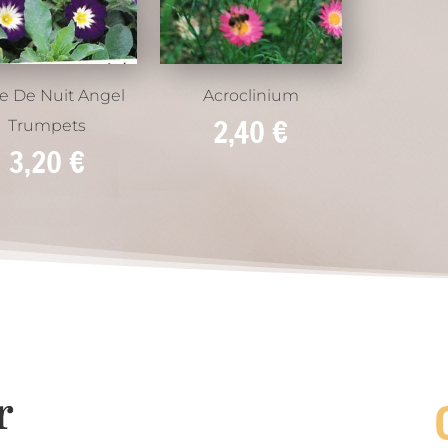
le De Nuit Angel
Acroclinium
2,40
€
Trumpets
3,20
€
r