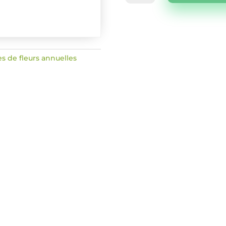
Coreopsis
élégant
es de fleurs annuelles