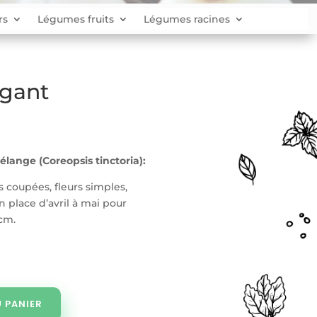
rs
Légumes fruits
Légumes racines
égant
élange
(Coreopsis tinctoria):
s coupées, fleurs simples,
 place d’avril à mai pour
 cm.
 PANIER