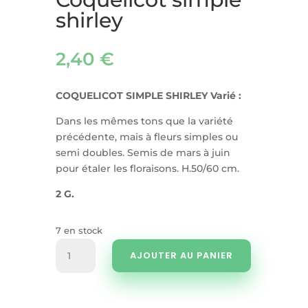
shirley
2,40
€
COQUELICOT SIMPLE SHIRLEY
Varié :
Dans les mêmes tons que la variété
précédente, mais à fleurs simples ou
semi doubles. Semis de mars à juin
pour étaler les floraisons. H.50/60 cm.
2 G.
7 en stock
quantité
AJOUTER AU PANIER
de
Coquelicot
simple