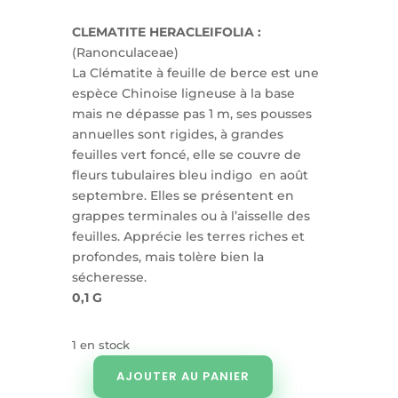
CLEMATITE HERACLEIFOLIA :
(Ranonculaceae)
La Clématite à feuille de berce est une
espèce Chinoise ligneuse à la base
mais ne dépasse pas 1 m, ses pousses
annuelles sont rigides, à grandes
feuilles vert foncé, elle se couvre de
fleurs tubulaires bleu indigo en août
septembre. Elles se présentent en
grappes terminales ou à l’aisselle des
feuilles. Apprécie les terres riches et
profondes, mais tolère bien la
sécheresse.
0,1 G
1 en stock
AJOUTER AU PANIER
quantité