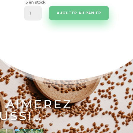
15 en stock
quantité
AJOUTER AU PANIER
de
Chou
palmier
noir
de
Toscane
 AIMEREZ
USSI…