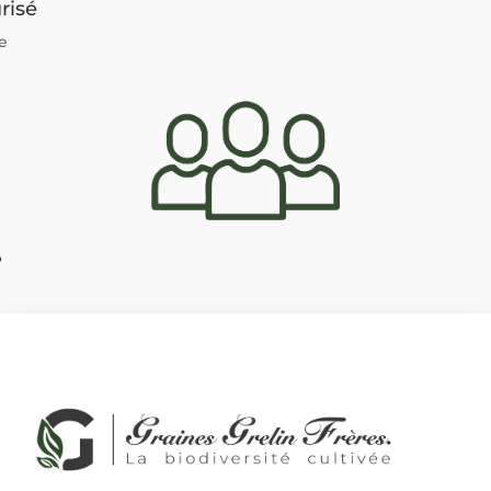
risé
e
?