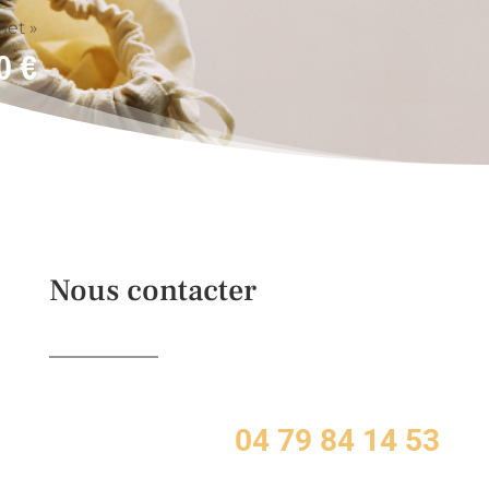
let »
20
€
Nous contacter
04 79 84 14 53