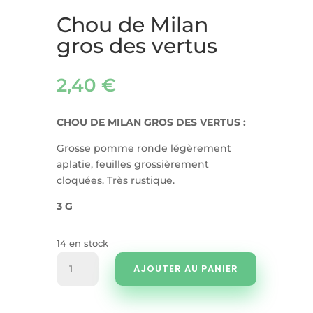
Chou de Milan
gros des vertus
2,40
€
CHOU DE MILAN GROS DES VERTUS :
Grosse pomme ronde légèrement
aplatie, feuilles grossièrement
cloquées. Très rustique.
3 G
14 en stock
quantité
AJOUTER AU PANIER
de
Chou
de