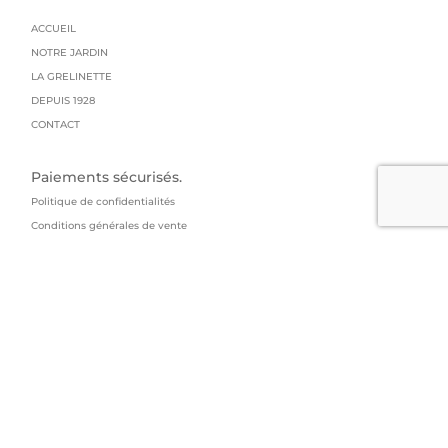
ACCUEIL
NOTRE JARDIN
LA GRELINETTE
DEPUIS 1928
CONTACT
Paiements sécurisés.
Politique de confidentialités
Conditions générales de vente
Mentions légales
Livraison : colissimo
GRAINES GRELIN FRERES
95 impasse du manoir
73800 Arbin
04 79 84 14 53