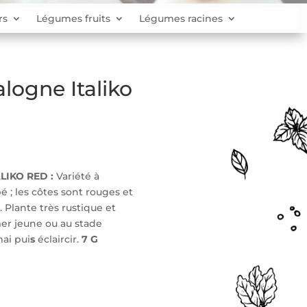
rs
Légumes fruits
Légumes racines
logne Italiko
LIKO RED :
Variété à
é ; les côtes sont rouges et
 Plante très rustique et
mer jeune ou au stade
mai pui
s
éclaircir.
7 G