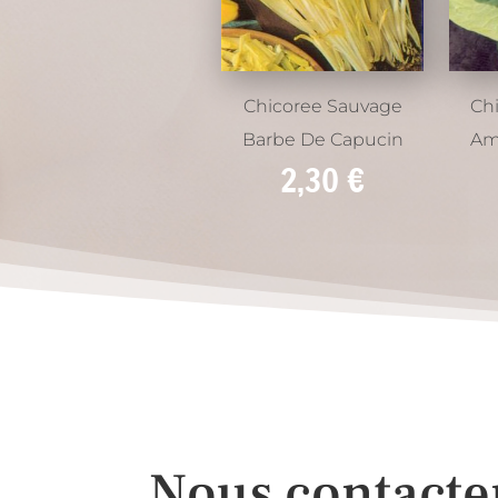
Chicoree Sauvage
Ch
Barbe De Capucin
Am
2,30
€
Nous contacte