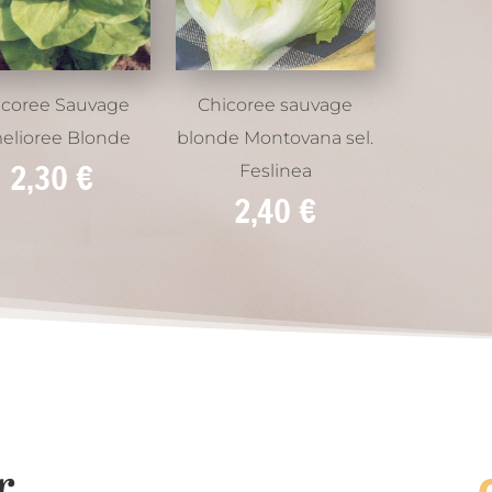
icoree Sauvage
Chicoree sauvage
elioree Blonde
blonde Montovana sel.
2,30
€
Feslinea
2,40
€
r