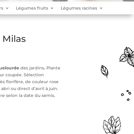
rs
Légumes fruits
Légumes racines
Milas
uelourde
des jardins
.
Plante
eur coupée. Sélection
ès florifère, de couleur rose
bri ou direct d’avril à juin.
re selon la date du semis.