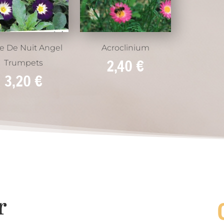
le De Nuit Angel
Acroclinium
2,40
€
Trumpets
3,20
€
r