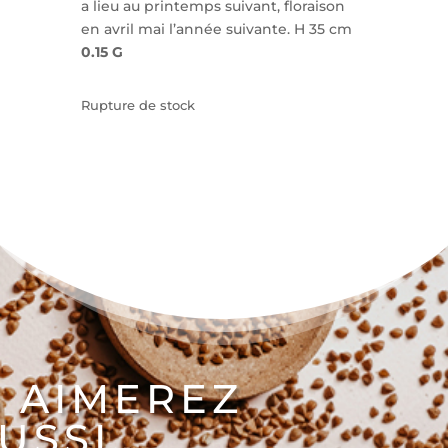
a lieu au printemps suivant, floraison
en avril mai l’année suivante. H 35 cm
0.15 G
Rupture de stock
 AIMEREZ
USSI…