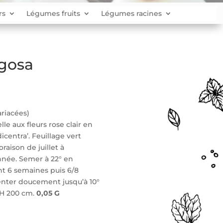
rs
Légumes fruits
Légumes racines
gosa
riacées)
e aux fleurs rose clair en
centra’. Feuillage vert
oraison de juillet à
née. Semer à 22° en
t 6 semaines puis 6/8
nter doucement jusqu’à 10°
 H 200 cm.
0,05 G