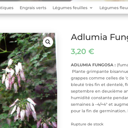
tiques
Engrais verts
Légumes feuilles
Légumes fleu
Adlumia Fun
3,20
€
ADLUMIA FUNGOSA :
(fuma
Plante grimpante bisannuell
grappes comme celles de ‘di
bleuté très fin et dentelé, fl
septembre en deuxième an
humidité constante pendan
semaines à –4/+4° et augme
pour la fin de germination.
Rupture de stock