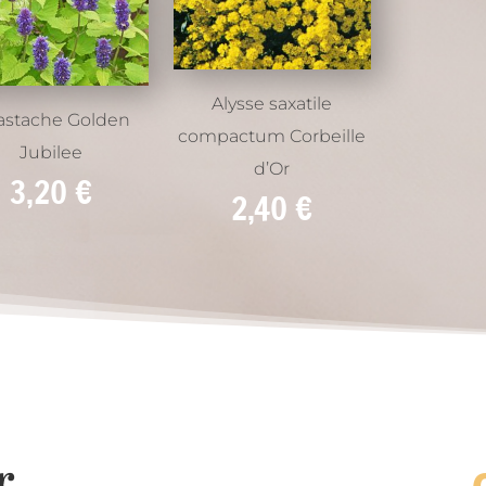
Alysse saxatile
astache Golden
compactum Corbeille
Jubilee
d’Or
3,20
€
2,40
€
r