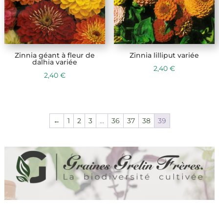
Zinnia géant à fleur de
Zinnia lilliput variée
dalhia variée
2,40
€
2,40
€
←
1
2
3
…
36
37
38
39