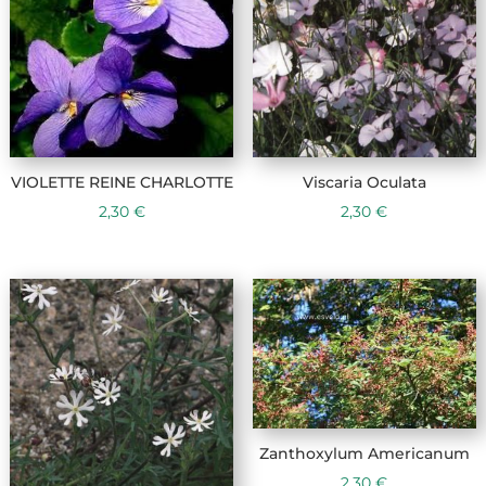
VIOLETTE REINE CHARLOTTE
Viscaria Oculata
2,30
€
2,30
€
Zanthoxylum Americanum
2,30
€