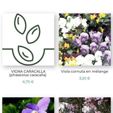
VIGNA CARACALLA
Viola cornuta en mélange
(phaseolus caracalla)
3,20
€
6,70
€