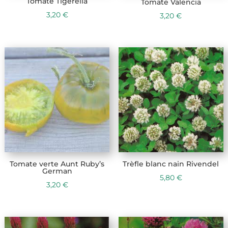
Tomate Tigerella
Tomate Valencia
3,20
€
3,20
€
Tomate verte Aunt Ruby’s
Trèfle blanc nain Rivendel
German
5,80
€
3,20
€