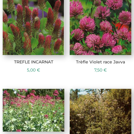
TREFLE INCARNAT
Trèfle Violet race Javva
5,00
€
7,50
€