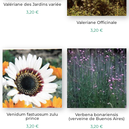
Valériane des Jardins variée
3,20
€
Valeriane Officinale
3,20
€
Venidum fastuosum zulu
Verbena bonariensis
prince
(verveine de Buenos Aires)
3,20
€
3,20
€