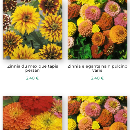
Zinnia du mexique tapis
Zinnia elegants nain pulcino
persan
varie
2,40
€
2,40
€