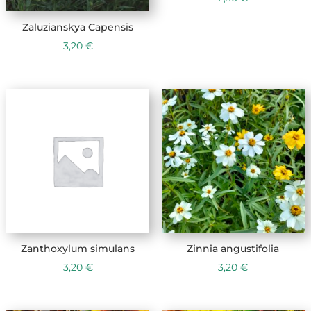
Zaluzianskya Capensis
3,20
€
Zanthoxylum simulans
Zinnia angustifolia
3,20
€
3,20
€