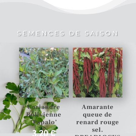
SEMENCES DE SAISON
Coriandre
Amarante
Bolivienne
queue de
‘Papalo’
renard rouge
sel.
3,20
€