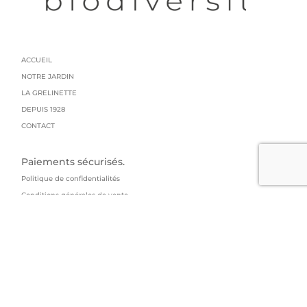
ACCUEIL
NOTRE JARDIN
LA GRELINETTE
DEPUIS 1928
CONTACT
Paiements sécurisés.
Politique de confidentialités
Conditions générales de vente
Mentions légales
Livraison : colissimo
GRAINES GRELIN FRERES
95 impasse du manoir
73800 Arbin