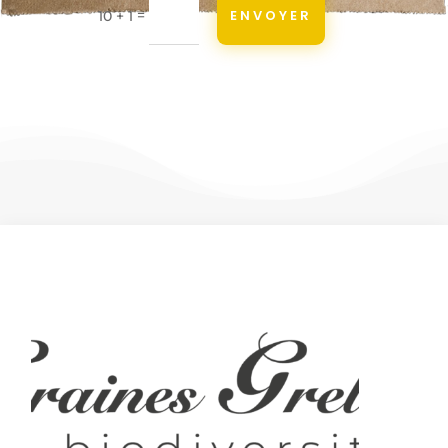
=
ENVOYER
10 + 1